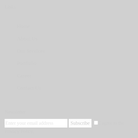
Links
Home
About Us
Our Services
Portfolio
Career
Contact Us
Newsletter
Subscribe
I agree to the
Privacy Policy
.