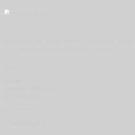
Lorem ipsum dolor sit amet, consectetur adipiscing elit. Ut elit
tellus, luctus nec ullamcorper mattis, pulvinar dapibus leo.
Office
The USA —
785 15h Street, Office 478
Boston MA, 02116
info@email.com
+1 800 555 25 69