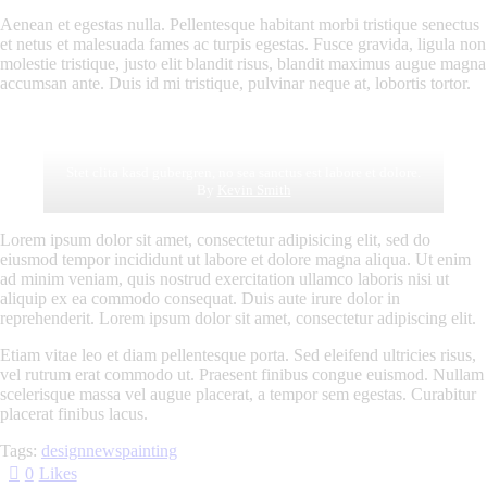
Aenean et egestas nulla. Pellentesque habitant morbi tristique senectus
et netus et malesuada fames ac turpis egestas. Fusce gravida, ligula non
molestie tristique, justo elit blandit risus, blandit maximus augue magna
accumsan ante. Duis id mi tristique, pulvinar neque at, lobortis tortor.
Stet clita kasd gubergren, no sea sanctus est labore et dolore.
By
Kevin Smith
Lorem ipsum dolor sit amet, consectetur adipisicing elit, sed do
eiusmod tempor incididunt ut labore et dolore magna aliqua. Ut enim
ad minim veniam, quis nostrud exercitation ullamco laboris nisi ut
aliquip ex ea commodo consequat. Duis aute irure dolor in
reprehenderit. Lorem ipsum dolor sit amet, consectetur adipiscing elit.
Etiam vitae leo et diam pellentesque porta. Sed eleifend ultricies risus,
vel rutrum erat commodo ut. Praesent finibus congue euismod. Nullam
scelerisque massa vel augue placerat, a tempor sem egestas. Curabitur
placerat finibus lacus.
Tags:
design
news
painting
0
Likes