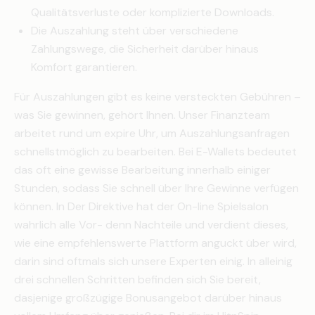
Qualitätsverluste oder komplizierte Downloads.
Die Auszahlung steht über verschiedene
Zahlungswege, die Sicherheit darüber hinaus
Komfort garantieren.
Für Auszahlungen gibt es keine versteckten Gebühren –
was Sie gewinnen, gehört Ihnen. Unser Finanzteam
arbeitet rund um expire Uhr, um Auszahlungsanfragen
schnellstmöglich zu bearbeiten. Bei E-Wallets bedeutet
das oft eine gewisse Bearbeitung innerhalb einiger
Stunden, sodass Sie schnell über Ihre Gewinne verfügen
können. In Der Direktive hat der On-line Spielsalon
wahrlich alle Vor- denn Nachteile und verdient dieses,
wie eine empfehlenswerte Plattform anguckt über wird,
darin sind oftmals sich unsere Experten einig. In alleinig
drei schnellen Schritten befinden sich Sie bereit,
dasjenige großzügige Bonusangebot darüber hinaus