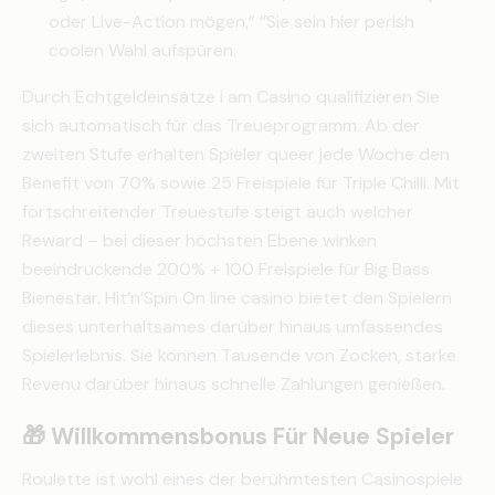
oder Live-Action mögen,” “Sie sein hier perish
coolen Wahl aufspüren.
Durch Echtgeldeinsätze i am Casino qualifizieren Sie
sich automatisch für das Treueprogramm. Ab der
zweiten Stufe erhalten Spieler queer jede Woche den
Benefit von 70% sowie 25 Freispiele für Triple Chilli. Mit
fortschreitender Treuestufe steigt auch welcher
Reward – bei dieser höchsten Ebene winken
beeindruckende 200% + 100 Freispiele für Big Bass
Bienestar. Hit’n’Spin On line casino bietet den Spielern
dieses unterhaltsames darüber hinaus umfassendes
Spielerlebnis. Sie können Tausende von Zocken, starke
Revenu darüber hinaus schnelle Zahlungen genießen.
🎁 Willkommensbonus Für Neue Spieler
Roulette ist wohl eines der berühmtesten Casinospiele