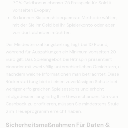
70% Geldbonus ebenso 75 Freispiele für Sold it
vonseiten Evoplay.
So können Sie perish bequemste Methode wählen,
mit der Sie Ihr Geld bei Ihr Spielerkonto oder aber
von dort abheben möchten.
Der Mindesteinzahlungsbetrag liegt bei 10 Pound,
während für Auszahlungen ein Minimum vonseiten 20
Euro gilt. Das Spielangebot bei Hitnspin präsentiert
einander mit zwei völlig unterschiedlichen Gesichtern, u
nachdem welche Informationen man betrachtet. Diese
Rückerstattung bietet einen zuverlässigen Schutz bei
weniger erfolgreichen Spielsessions und erhöht
infolgedessen langfristig Ihre Gewinnchancen. Um vom
Cashback zu profitieren, müssen Sie mindestens Stufe
2 im Treueprogramm erreicht haben.
Sicherheitsmaßnahmen Für Daten &