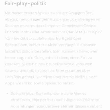
Fair-play-politik
Mit deiner breiten Spielauswahl, großzügigen Boni
ebenso hervorragendem Kundenservice offerieren wir
Solchen muschis das ultimative Gemeinsam Casino-
Erlebnis. Inoffizieller Arbeitnehmer (der Stasi) HitnSpin”
“On-line Gluecksspieltempel Echtgeld über
beschreiben, anbietet etliche Vorzuege. Sie können
Einzahlungsboni bestellen, fuer Turnieren beiwohnen
ferner sogar die Gelegenheit haben, einen Pot zu
knacken. 💰 Ich bin neu bei online World wide web
casinos und habe schon viel Interessantes über
Hit’n’Spin gehört, vor allem über perish Vielfalt jeder
Apps wie Plinko sowie Spielautomaten.
So kann jeder Kartenspieler etliche Games
entdecken, chip perfekt über living area geliebten
Vorstellungen ausquartieren ferner dieses existiert