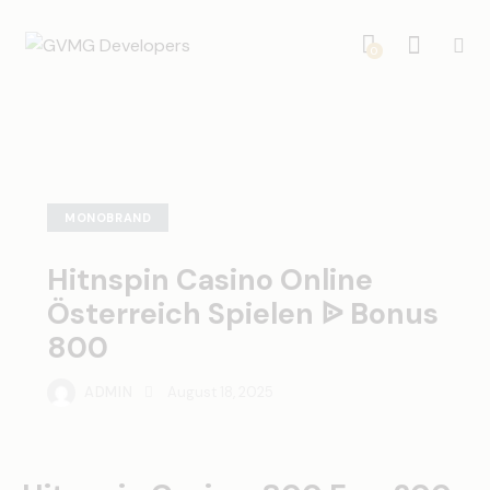
0
MONOBRAND
Hitnspin Casino Online
Österreich Spielen ᐉ Bonus
800
ADMIN
August 18, 2025