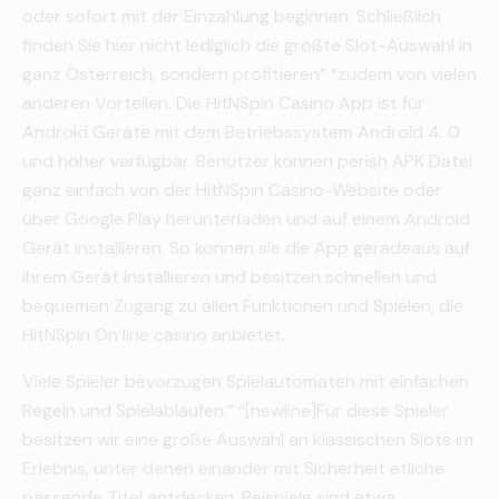
oder sofort mit der Einzahlung beginnen. Schließlich
finden Sie hier nicht lediglich die größte Slot-Auswahl in
ganz Österreich, sondern profitieren” “zudem von vielen
anderen Vorteilen. Die HitNSpin Casino App ist für
Android Geräte mit dem Betriebssystem Android 4. 0
und höher verfügbar. Benutzer können perish APK Datei
ganz einfach von der HitNSpin Casino-Website oder
über Google Play herunterladen und auf einem Android
Gerät installieren. So können sie die App geradeaus auf
ihrem Gerät installieren und besitzen schnellen und
bequemen Zugang zu allen Funktionen und Spielen, die
HitNSpin On line casino anbietet.
Viele Spieler bevorzugen Spielautomaten mit einfachen
Regeln und Spielabläufen.” “[newline]Für diese Spieler
besitzen wir eine große Auswahl an klassischen Slots im
Erlebnis, unter denen einander mit Sicherheit etliche
passende Titel entdecken. Beispiele sind etwa