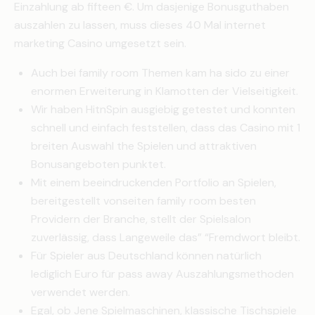
Einzahlung ab fifteen €. Um dasjenige Bonusguthaben
auszahlen zu lassen, muss dieses 40 Mal internet
marketing Casino umgesetzt sein.
Auch bei family room Themen kam ha sido zu einer
enormen Erweiterung in Klamotten der Vielseitigkeit.
Wir haben HitnSpin ausgiebig getestet und konnten
schnell und einfach feststellen, dass das Casino mit 1
breiten Auswahl the Spielen und attraktiven
Bonusangeboten punktet.
Mit einem beeindruckenden Portfolio an Spielen,
bereitgestellt vonseiten family room besten
Providern der Branche, stellt der Spielsalon
zuverlässig, dass Langeweile das” “Fremdwort bleibt.
Für Spieler aus Deutschland können natürlich
lediglich Euro für pass away Auszahlungsmethoden
verwendet werden.
Egal, ob Jene Spielmaschinen, klassische Tischspiele