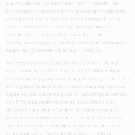
alle virtuelle Kasinos bescheren ihren Mitglieder, wie
Bonusangebot, processor chip großartige Möglichkeit,
unentgeltlich ferner risikofrei Automatenspiele online
über probieren. Die kostenlose Demoversion ist
natürlich für jeden Gast kklk deutschen online
Spielhallen verfügbar, ohne dass diese eine, kostenlose
Registrierung erforderlich ist auch natürlich.
Auf jeder höchsten Stufe (Hitman) können” “Sie sich
über den riesigen 200% Benefit mit 100 Moves für Fat
Content quality google von Pragmatic Enjoy freuen. Das
Bonusgeld unterliegt einer Umsatzbedingung von 40x,
expire vor der Auszahlung des Bonusbetrags innerhalb
von 5 Plockad erfüllt werden so muss. HitnSpin ist
darüber hinaus ein großartiger Ort dafür, wenn guy
gerne mit einem Bonus spielen oder an Slot-Turnieren
teilnehmen möchte. Beim Hit’n’Spin Casino gibt sera
spannende Aktionen zu entdecken und internet