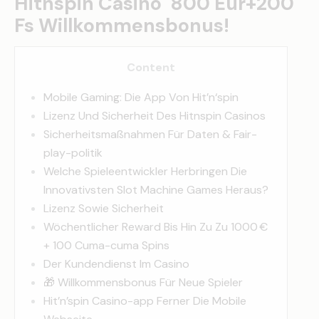
Hitnspin Casino ️ 800 Eur+200
Fs Willkommensbonus!
Content
Mobile Gaming: Die App Von Hit’n‘spin
Lizenz Und Sicherheit Des Hitnspin Casinos
Sicherheitsmaßnahmen Für Daten & Fair-
play-politik
Welche Spieleentwickler Herbringen Die
Innovativsten Slot Machine Games Heraus?
Lizenz Sowie Sicherheit
Wöchentlicher Reward Bis Hin Zu Zu 1000 €
+ 100 Cuma-cuma Spins
Der Kundendienst Im Casino
🎁 Willkommensbonus Für Neue Spieler
Hit’n’spin Casino-app Ferner Die Mobile