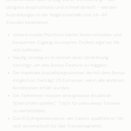
übrigens anspruchslos und schnell abläuft – werden
Auszahlungen in der Regel innerhalb von 24–48
Stunden bearbeitet.
Unsere mobile Plattform bietet Ihnen schnellen und
bequemen Zugang zu unseren Zocken, egal wo Sie
sich befinden.
Häufig vermag es 3x binnen einer Umdrehung
benötigt, um das Bonus-Feature zu triggern.
Die maximale Auszahlungssumme, die mit dem Bonus
möglich ist, beträgt 25 European, wenn alle anderen
Konditionen erfüllt wurden.
Die Teilnehmer müssen eine gewisse Anzahl an
Spielrunden spielen,” “1 sich für pass away Turniere
zu weiterbilden.
Durch Echtgeldeinsätze i am Casino qualifizieren Sie
sich automatisch für das Treueprogramm.