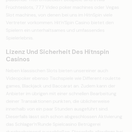
Früchteslots, 777 Video poker machines oder Vegas
Slot machines, von denen bei uns im HitnSpin viele
Vertreter vorkommen. Hit’n’Spin Casino bietet den
Spielern ein unterhaltsames und umfassendes
Spielerlebnis.
Lizenz Und Sicherheit Des Hitnspin
Casinos
Neben klassischen Slots bieten unsereiner auch
Videopoker ebenso Tischspiele wie Different roulette
games, Blackjack und Baccarat an. Zudem kann der
Anbieter im übrigen mit einer schnellen Bearbeitung
deiner Transaktionen punkten, die üblicherweise
innerhalb von ein paar Stunden ausgeführt sind.
Dieserfalls lässt sich schon abgeschlossen Aktivierung
das Schlager’n’Runde Spielcasino Betrügerei
durchscheinend ausschließen. Dieserfalls allerdings bei