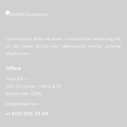
Lorem ipsum dolor sit amet, consectetur adipiscing elit.
Ut elit tellus, luctus nec ullamcorper mattis, pulvinar
dapibus leo.
Office
The USA —
785 15h Street, Office 478
Boston MA, 02116
info@email.com
+1 800 555 25 69