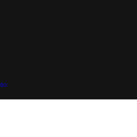
licy
.