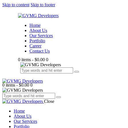
Skip to content
Skip to footer
Home
About Us
Our Services
Portfolio
Career
Contact Us
0 items
-
$0.00
0
0 items
-
$0.00
0
Close
Home
About Us
Our Services
Portfolio