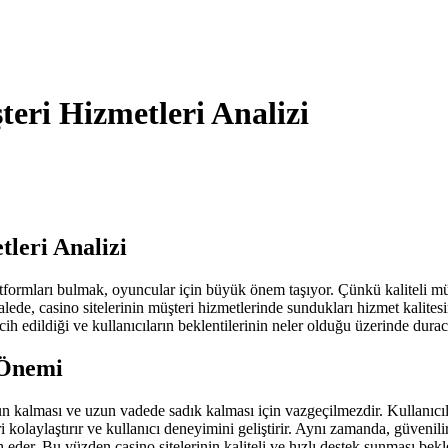
teri Hizmetleri Analizi
tleri Analizi
atformları bulmak, oyuncular için büyük önem taşıyor. Çünkü kaliteli müşt
alede, casino sitelerinin müşteri hizmetlerinde sundukları hizmet kalites
cih edildiği ve kullanıcıların beklentilerinin neler olduğu üzerinde durac
 Önemi
 kalması ve uzun vadede sadık kalması için vazgeçilmezdir. Kullanıcıla
i kolaylaştırır ve kullanıcı deneyimini geliştirir. Aynı zamanda, güvenili
 eder. Bu yüzden casino sitelerinin kaliteli ve hızlı destek sunması bekl