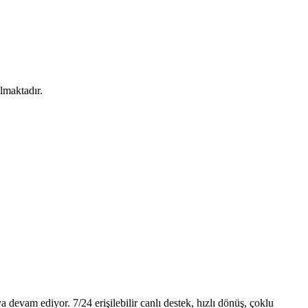
almaktadır.
a devam ediyor. 7/24 erişilebilir canlı destek, hızlı dönüş, çoklu