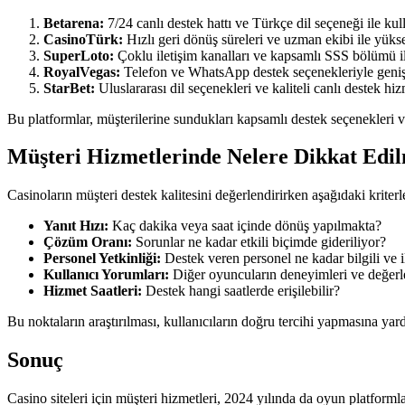
Betarena:
7/24 canlı destek hattı ve Türkçe dil seçeneği ile kull
CasinoTürk:
Hızlı geri dönüş süreleri ve uzman ekibi ile yükse
SuperLoto:
Çoklu iletişim kanalları ve kapsamlı SSS bölümü i
RoyalVegas:
Telefon ve WhatsApp destek seçenekleriyle geniş k
StarBet:
Uluslararası dil seçenekleri ve kaliteli canlı destek hiz
Bu platformlar, müşterilerine sundukları kapsamlı destek seçenekleri ve
Müşteri Hizmetlerinde Nelere Dikkat Edil
Casinoların müşteri destek kalitesini değerlendirirken aşağıdaki kriterl
Yanıt Hızı:
Kaç dakika veya saat içinde dönüş yapılmakta?
Çözüm Oranı:
Sorunlar ne kadar etkili biçimde gideriliyor?
Personel Yetkinliği:
Destek veren personel ne kadar bilgili ve il
Kullanıcı Yorumları:
Diğer oyuncuların deneyimleri ve değerle
Hizmet Saatleri:
Destek hangi saatlerde erişilebilir?
Bu noktaların araştırılması, kullanıcıların doğru tercihi yapmasına ya
Sonuç
Casino siteleri için müşteri hizmetleri, 2024 yılında da oyun platformla