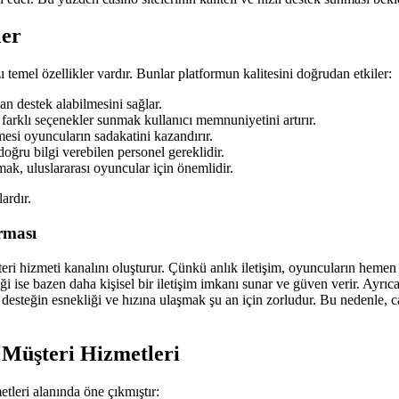
ler
ı temel özellikler vardır. Bunlar platformun kalitesini doğrudan etkiler:
an destek alabilmesini sağlar.
 farklı seçenekler sunmak kullanıcı memnuniyetini artırır.
esi oyuncuların sadakatini kazandırır.
oğru bilgi verebilen personel gereklidir.
mak, uluslararası oyuncular için önemlidir.
ardır.
ırması
şteri hizmeti kanalını oluşturur. Çünkü anlık iletişim, oyuncuların heme
teği ise bazen daha kişisel bir iletişim imkanı sunar ve güven verir. Ay
esteğin esnekliği ve hızına ulaşmak şu an için zorludur. Bu nedenle, ca
 Müşteri Hizmetleri
etleri alanında öne çıkmıştır: