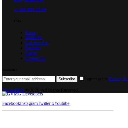
+1 800 555 25 69
Links
Home
About Us
Our Services
Portfolio
Career
Contact Us
Newsletter
I agree to the
Privacy Po
Subscribe
ThemeREX
© 2026. All Rights Reserved.
Facebook
Instagram
Twitter-x
Youtube