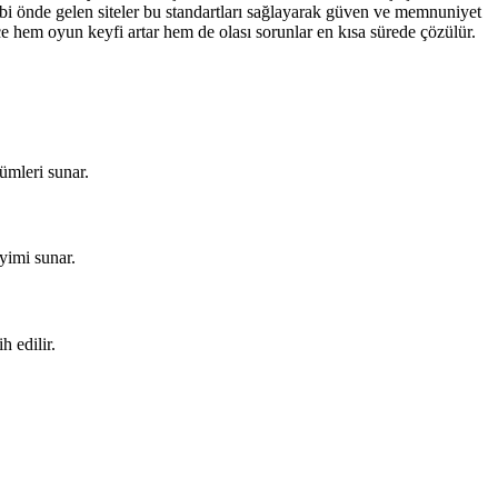
gibi önde gelen siteler bu standartları sağlayarak güven ve memnuniyet
ece hem oyun keyfi artar hem de olası sorunlar en kısa sürede çözülür.
ümleri sunar.
yimi sunar.
h edilir.