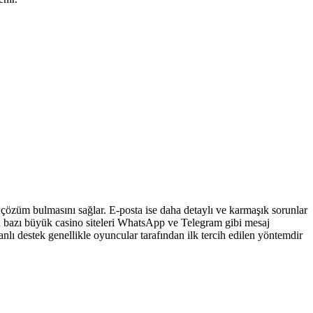
n çözüm bulmasını sağlar. E-posta ise daha detaylı ve karmaşık sorunlar
rıca bazı büyük casino siteleri WhatsApp ve Telegram gibi mesaj
nlı destek genellikle oyuncular tarafından ilk tercih edilen yöntemdir