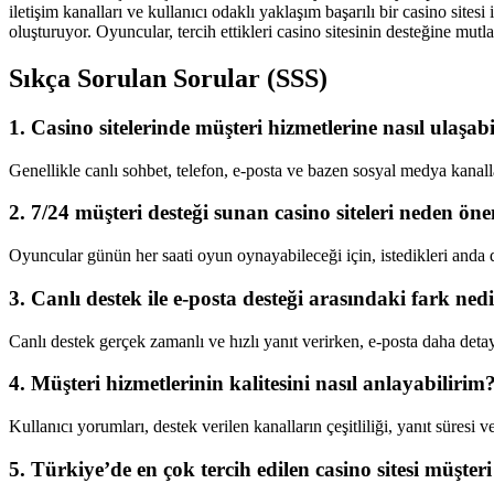
iletişim kanalları ve kullanıcı odaklı yaklaşım başarılı bir casino si
oluşturuyor. Oyuncular, tercih ettikleri casino sitesinin desteğine mut
Sıkça Sorulan Sorular (SSS)
1. Casino sitelerinde müşteri hizmetlerine nasıl ulaşab
Genellikle canlı sohbet, telefon, e-posta ve bazen sosyal medya kanalla
2. 7/24 müşteri desteği sunan casino siteleri neden ön
Oyuncular günün her saati oyun oynayabileceği için, istedikleri anda 
3. Canlı destek ile e-posta desteği arasındaki fark ned
Canlı destek gerçek zamanlı ve hızlı yanıt verirken, e-posta daha detayl
4. Müşteri hizmetlerinin kalitesini nasıl anlayabilirim
Kullanıcı yorumları, destek verilen kanalların çeşitliliği, yanıt süresi 
5. Türkiye’de en çok tercih edilen casino sitesi müşter