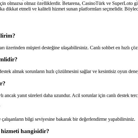
tesi için olmazsa olmaz özelliklerdir. Betarena, CasinoTürk ve SuperLoto 
laka dikkat etmeli ve kaliteli hizmet sunan platformları seçmelidir. Böyl
ilirim?
rı üzerinden müşteri desteğine ulaşabilirsiniz. Canlı sohbet en hızlı çöz
emlidir?
destek almak sorunların hızlı çözülmesini sağlar ve kesintisiz oyun dene
ir?
ı ancak yanıt süreleri daha uzundur. Acil sorunlar için canlı destek terci
?
ve çalışanların bilgi seviyesine bakarak bir değerlendirme yapabilirsiniz.
i hizmeti hangisidir?