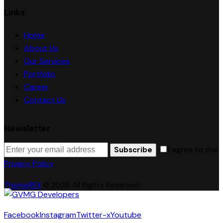
Links
Home
About Us
Our Services
Portfolio
Career
Contact Us
Newsletter
I agree to the
Subscribe
Privacy Policy
.
ThemeREX
© 2026. All Rights Reserved.
Facebook
Instagram
Twitter-x
Youtube