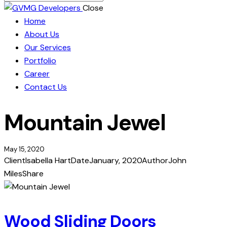
Close
Home
About Us
Our Services
Portfolio
Career
Contact Us
Mountain Jewel
May 15, 2020
Client
Isabella Hart
Date
January, 2020
Author
John
Miles
Share
Wood Sliding Doors