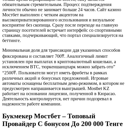
обязательным стремительным. Процесс подтверждения
личности обычно не занимает больше 24 часов. Сайт казино
Мостбет выполнен с четким акцентом на
высокоприватизированного использования и визуальное
восприятие без скопища. Сразу после переходе на главную
страницу посетителей встречает интерфейс со спортивными
ставками, подчеркивающий, что портал специализируется на
беттинге.
Минимальная доля для трансакции ддя указанных способов
фиксирована и составляет 700₸. Аналогичный лимит
установлен при выплатах в криптовалютный кошельки, а
исключением BTC, тюркеншанцпарк можно забрать ото”
“2500₸. Пользователи могут иметь фрибеты в рамках
различных акций и бонусных предложений. Игровые
автоматы оснащены бесплатным демо-режимом, в котором не
предусмотрен напрашивается выигрышей. Mostbet KZ
работает на основании лицензии, полученной в Кюрасао.
Деятельность контролируется, нет причин подозревал в
надежности работе компании.
Букмекер Мостбет – Топовый
Провайдер С бонусом До 200 000 Тенге