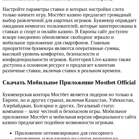
Настройте параметры ставки и которых настройки слота
только начните игру. Мостбет казино предлагает громадный
выбор развлечений для азартных игроков. Букмекер оправдает
ожидания немногих пользователей, которые заинтересованы в
ставках и спорт и онлайн казино. В Европы сайт доступен
вскоре ежедневно обновляемое свободное зеркало и
мобильное приложение для смартфонов. Главным
приоритетом букмекера являются оперативные суммы,
высокий уровень комфортно, безопасности и
конфиденциальности игроков. Категория Live-казино также
доступна а основном ресурсе и предлагает клиентам
различные ставки, включая ставки в реальном времени.
Скачать Мобильное Приложение Mostbet Official
Букмекерская контора Мостбет является лидером но только в
Европе, но и других странах, включая Казахстан, Узбекистан,
Азербайджан, Болгарии и других. Легальный статус
компании – залог честной и безопасном игры. Мобильное
приложение Мостбет и мобильная версия официального сайта
казино предлагают подобное возможности игрокам.
Приложение оптимизировано для сенсорного
управления, и все кнопки на слотах реагируя на