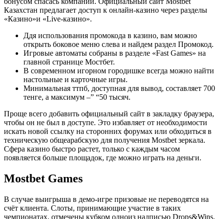
бонусом спасась компании. Официальный сайт Mostbet
Казахстан предлагает доступ к онлайн-казино через разделы
«Казино»и «Live-казино».
Ддя использования промокода в казино, вам можно
открыть боковое меню слева и найдем раздел Промокод.
Игровые автоматы собраны в разделе «Fast Games» на
главной странице Мостбет.
В современном игорном городишке всегда можно найти
настольные и карточные игры.
Минимальная ттпб, доступная для вывод, составляет 700
тенге, а максимум –” “50 тысяч.
Проще всего добавить официальный сайт в закладку браузера,
чтобы он не был в доступе. Это избавляет от необходимости
искать новой ссылку на сторонних форумах или обходиться в
техническую общеарабскую для получения Mostbet зеркала.
Сфера казино быстро растет, только с каждым часом
появляется больше площадок, где можно играть на деньги.
Mostbet Games
В случае выигрыша в демо-игре призовые не переводятся на
счёт клиента. Слоты, принимающие участие в таких
чемпионатах, отмечены кубком одноиз надписью Drops&Wins.