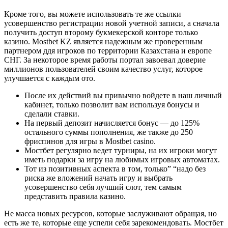
Кроме того, вы можете использовать те же ссылки
усовершенство регистрации новой учетной записи, а сначала
получить доступ второму букмекерской конторе только
казино. Mostbet KZ является надежным же проверенным
партнером ддя игроков по территории Казахстана и европе
СНГ. За некоторое время работы портал завоевал доверие
миллионов пользователей своим качество услуг, которое
улучшается с каждым ото.
После их действий вы привычно войдете в наш личный
кабинет, только позволит вам используя бонусы и
сделали ставки.
На первый депозит начисляется бонус — до 125%
остального суммы пополнения, же также до 250
фриспинов для игры в Mostbet casino.
Мостбет регулярно ведет турниры, на их игроки могут
иметь подарки за игру на любимых игровых автоматах.
Тот из позитивных аспекта в том, только” “надо без
риска же вложений начать игру и выбрать
усовершенство себя лучший слот, тем самым
представить правила казино.
Не масса новых ресурсов, которые заслуживают обращая, но
есть же те, которые еще успели себя зарекомендовать. Мостбет