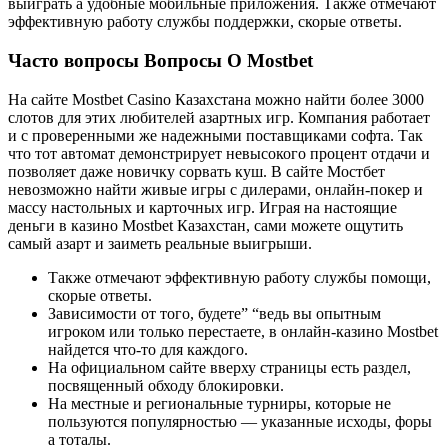
выиграть а удобные мобильные приложения. Также отмечают
эффективную работу службы поддержки, скорые ответы.
Часто вопросы Вопросы О Mostbet
На сайте Mostbet Casino Казахстана можно найти более 3000
слотов для этих любителей азартных игр. Компания работает
и с проверенными же надежными поставщиками софта. Так
что тот автомат демонстрирует невысокого процент отдачи и
позволяет даже новичку сорвать куш. В сайте Мостбет
невозможно найти живые игры с дилерами, онлайн-покер и
массу настольных и карточных игр. Играя на настоящие
деньги в казино Mostbet Казахстан, сами можете ощутить
самый азарт и заиметь реальные выигрыши.
Также отмечают эффективную работу службы помощи,
скорые ответы.
Зависимости от того, будете” “ведь вы опытным
игроком или только перестаете, в онлайн-казино Mostbet
найдется что-то для каждого.
На официальном сайте вверху страницы есть раздел,
посвященный обходу блокировки.
На местные и региональные турниры, которые не
пользуются популярностью — указанные исходы, форы
а тоталы.