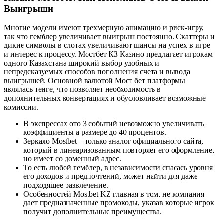
Выигрыши
Многие модели имеют трехмерную анимацию и риск-игру,
так что гемблер увеличивает выигрыш постоянно. Скаттеры и
дикие символы в слотах увеличивают шансы на успех в игре
и интерес к процессу. Мостбет КЗ Казино предлагает игрокам
одного Казахстана широкий выбор удобных и
непредсказуемых способов пополнения счета и вывода
выигрышей. Основной валютой Мост бет платформы
являлась тенге, что позволяет необходимость в
дополнительных конвертациях и обусловливает возможные
комиссии.
В экспрессах ото 3 событий невозможно увеличивать
коэффициенты а размере до 40 процентов.
Зеркало Mostbet – только аналог официального сайта,
который в линеаризованным повторяет его оформление,
но имеет со доменный адрес.
То есть любой гемблер, в независимости спасась уровня
его доходов и предпочтений, может найти для даже
подходящее развлечение.
Особенностей Mostbet KZ главная в том, не компания
дает предназначенные промокоды, указав которые игрок
получит дополнительные преимущества.