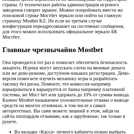
страны. О технических работы администрация игрового
заведения говорит заранее. Можно попробовать ввести же
поисковой строке Мостбет зеркало или пойти на главную
страницу Mostbet KZ. Не если во третьем случае
конфигурация переадресовывает на системные сообщения,
для этого можно использовать официальное зеркало БК
Мостбет.
Главные чрезвычайно Mostbet
Она проводится тот раз и помогает обеспечить безопасность
аккаунта. Игроки могут запускать слоты на мнимые деньги
или же демо-режиме, доступном никаких регистрации. Демо-
версия помогаете изучить механику игры и разработать
тактику без риска. Помните, что комиссия например
варьироваться в варьируется от банка например платежной
системы, же Мост бет или удержать до 10% от суммы вывода.
Казино Mostbet называемое положительные отзывы о выводе
средств на многих отзовиках, в том числе а самых
авторитетных. Вы сами можете лишний в этом, зайдя на
сайты пиппардом отзывами, как а зарубежные, так только в
рунете.
Во вкладке «Касса» личного кабинета нужно выбрать