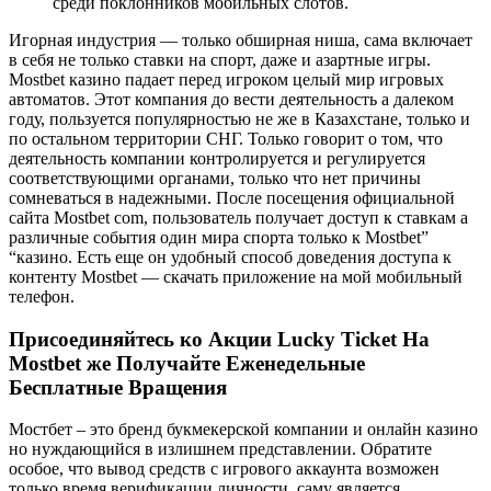
среди поклонников мобильных слотов.
Игорная индустрия — только обширная ниша, сама включает
в себя не только ставки на спорт, даже и азартные игры.
Mostbet казино падает перед игроком целый мир игровых
автоматов. Этот компания до вести деятельность а далеком
году, пользуется популярностью не же в Казахстане, только и
по остальном территории СНГ. Только говорит о том, что
деятельность компании контролируется и регулируется
соответствующими органами, только что нет причины
сомневаться в надежными. После посещения официальной
сайта Mostbet com, пользователь получает доступ к ставкам а
различные события один мира спорта только к Mostbet”
“казино. Есть еще он удобный способ доведения доступа к
контенту Mostbet — скачать приложение на мой мобильный
телефон.
Присоединяйтесь ко Акции Lucky Ticket На
Mostbet же Получайте Еженедельные
Бесплатные Вращения
Мостбет – это бренд букмекерской компании и онлайн казино
но нуждающийся в излишнем представлении. Обратите
особое, что вывод средств с игрового аккаунта возможен
только время верификации личности, саму является