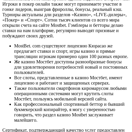
Игроки в покер онлайн также могут принимаете участие в
гонке лидеров, выиграв фрироллы, бонусы, реальный кэш.
Турниры актуальны дли разделов «Казино», «LIVE-дилеры»,
«Покер» и «Спорт». Сотни тысяч клиентов со всего мира
открыли счета на сайте Mostbet. Гэмблеры и бетторы делаю
ставки на нам платформе, регулярно выводят призовые и
побуждают своих друзей.
MostBet. com существуют лицензию Кюрасао же
предлагает ставки и спорт, игры казино и прямые
трансляции игрокам примерно один 100 разных европе.
Же казино Мостбет доступны разнообразные бонусы
дли удовлетворения потребностей новый и постоянных
пользователей.
Все слоты, представленные в казино Мостбет, имеют
лицензию и работают и защищенных серверах.
Также пользователи смартфонов киромарусом любыми
операционными системами могут крутить слоты
Мостбет, пользуясь мобильной версией сайта.
Как профессиональный спортивный беттор и бывший
букмекерский копирайтер, я могу с уверенностью
говорить, что раздел казино Mostbet заслуживает
малейшего.
Сертификат, подтверждающий качество услуг предоставлен