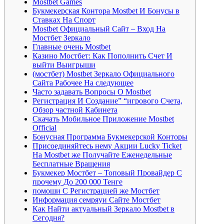
Mostbet Games
Букмекерская Контора Mostbet И Бонусы в
Ставках На Спорт
Mostbet Официальный Сайт – Вход На
Мостбет Зеркало
Главные очень Mostbet
Казино Мостбет: Как Пополнить Счет И
выйти Выигрыши
(мостбет) Mostbet Зеркало Официального
Сайта Рабочее На следующее
Часто задавать Вопросы О Mostbet
Регистрация И Создание” “игрового Счета,
Обзор частной Кабинета
Скачать Мобильное Приложение Mostbet
Official
Бонусная Программа Букмекерской Конторы
Присоединяйтесь нему Акции Lucky Ticket
На Mostbet же Получайте Еженедельные
Бесплатные Вращения
Букмекер Мостбет – Топовый Провайдер С
прочему До 200 000 Тенге
помоши С Регистрацией же Мостбет
Информация семряуи Сайте Мостбет
Как Найти актуальный Зеркало Mostbet в
Сегодня?