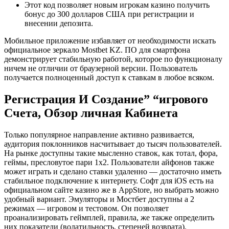
Этот код позволяет новым игрокам казино получить
бонус до 300 долларов США при регистрации и
внесении депозита.
Мобильное приложение избавляет от необходимости искать
официальное зеркало Mostbet KZ. ПО для смартфона
демонстрирует стабильную работой, которое по функционалу
ничем не отличии от браузерной версии. Пользователь
получается полноценный доступ к ставкам в любое всяком.
Регистрация И Создание” “игрового
Счета, Обзор личная Кабинета
Только популярное направление активно развивается,
аудитория поклонников насчитывает до тысяч пользователей.
На рынке доступны такие мысленно ставок, как тотал, фора,
геймы, пресловутое пари 1х2. Пользователи айфонов также
может играть и сделано ставки удаленно — достаточно иметь
стабильное подключение к интернету. Софт для iOS есть на
официальном сайте казино же в AppStore, но выбрать можно
удобный вариант. Эмуляторы и Мостбет доступны а 2
режимах — игровом и тестовом. Он позволяет
проанализировать геймплей, правила, же также определить
них показатели (волатильность, степеней возврата).