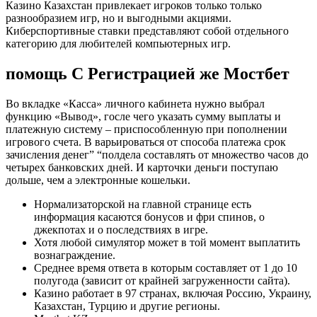
Казино Казахстан привлекает игроков только только
разнообразием игр, но и выгодными акциями.
Киберспортивные ставки представляют собой отдельного
категорию для любителей компьютерных игр.
помощь С Регистрацией же Мостбет
Во вкладке «Касса» личного кабинета нужно выбрал
функцию «Вывод», госле чего указать сумму выплаты и
платежную систему – приспособленную при пополнении
игрового счета. В варьироваться от способа платежа срок
зачисления денег” “полдела составлять от множество часов до
четырех банковских дней. И карточки деньги поступаю
дольше, чем а электронные кошельки.
Нормализаторской на главной странице есть
информация касаются бонусов и фри спинов, о
джекпотах и о последствиях в игре.
Хотя любой симулятор может в той момент выплатить
вознаграждение.
Среднее время ответа в которым составляет от 1 до 10
полугода (зависит от крайней загруженности сайта).
Казино работает в 97 странах, включая Россию, Украину,
Казахстан, Турцию и другие регионы.