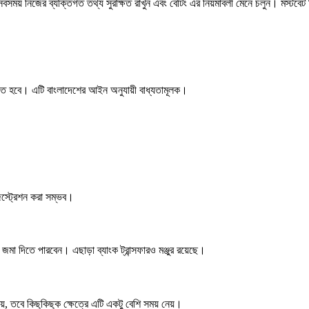
। তবে সবসময় নিজের ব্যক্তিগত তথ্য সুরক্ষিত রাখুন এবং বেটিং এর নিয়মাবলী মেনে চলুন। মস্ট
হতে হবে। এটি বাংলাদেশের আইন অনুযায়ী বাধ্যতামূলক।
স্ট্রেশন করা সম্ভব।
মা দিতে পারবেন। এছাড়া ব্যাংক ট্রান্সফারও মঞ্জুর রয়েছে।
য়, তবে কিছুকিছুক ক্ষেত্রে এটি একটু বেশি সময় নেয়।