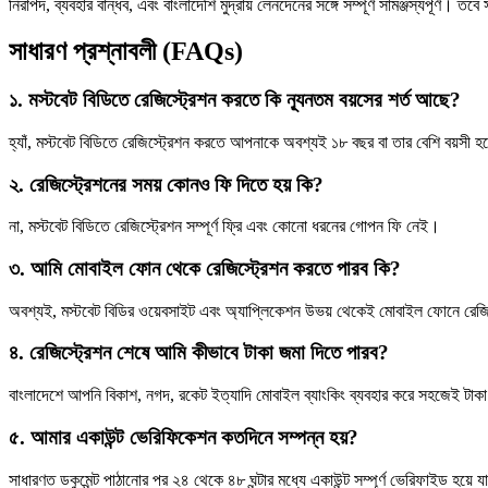
নিরাপদ, ব্যবহার বান্ধব, এবং বাংলাদেশি মুদ্রায় লেনদেনের সঙ্গে সম্পূর্ণ সামঞ্জস্যপূর্ণ
সাধারণ প্রশ্নাবলী (FAQs)
১. মস্টবেট বিডিতে রেজিস্ট্রেশন করতে কি ন্যূনতম বয়সের শর্ত আছে?
হ্যাঁ, মস্টবেট বিডিতে রেজিস্ট্রেশন করতে আপনাকে অবশ্যই ১৮ বছর বা তার বেশি বয়সী 
২. রেজিস্ট্রেশনের সময় কোনও ফি দিতে হয় কি?
না, মস্টবেট বিডিতে রেজিস্ট্রেশন সম্পূর্ণ ফ্রি এবং কোনো ধরনের গোপন ফি নেই।
৩. আমি মোবাইল ফোন থেকে রেজিস্ট্রেশন করতে পারব কি?
অবশ্যই, মস্টবেট বিডির ওয়েবসাইট এবং অ্যাপ্লিকেশন উভয় থেকেই মোবাইল ফোনে রেজি
৪. রেজিস্ট্রেশন শেষে আমি কীভাবে টাকা জমা দিতে পারব?
বাংলাদেশে আপনি বিকাশ, নগদ, রকেট ইত্যাদি মোবাইল ব্যাংকিং ব্যবহার করে সহজেই টাকা জ
৫. আমার একাউন্ট ভেরিফিকেশন কতদিনে সম্পন্ন হয়?
সাধারণত ডকুমেন্ট পাঠানোর পর ২৪ থেকে ৪৮ ঘন্টার মধ্যে একাউন্ট সম্পূর্ণ ভেরিফাইড হয়ে যা