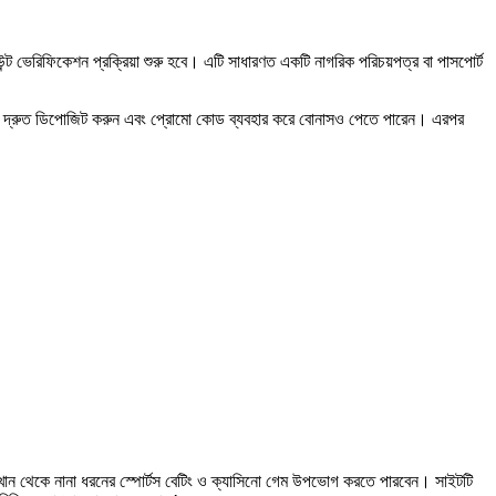
্ট ভেরিফিকেশন প্রক্রিয়া শুরু হবে। এটি সাধারণত একটি নাগরিক পরিচয়পত্র বা পাসপোর্ট
 নিয়ে দ্রুত ডিপোজিট করুন এবং প্রোমো কোড ব্যবহার করে বোনাসও পেতে পারেন। এরপর
েখান থেকে নানা ধরনের স্পোর্টস বেটিং ও ক্যাসিনো গেম উপভোগ করতে পারবেন। সাইটটি