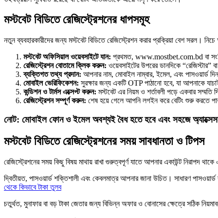
মস্টবেট বিডিতে রেজিস্ট্রেশনের ধাপসমূহ
নতুন ব্যবহারকারীদের জন্য মস্টবেট বিডিতে রেজিস্ট্রেশন করার প্রক্রিয়া বেশ সরল। নিচ
মস্টবেট অফিসিয়াল ওয়েবসাইটে যান:
প্রথমত, www.mostbet.com.bd বা সংশ্ল
রেজিস্ট্রেশন বোতামে ক্লিক করুন:
ওয়েবসাইটের উপরের ডানদিকে “রেজিস্টার” ব
ব্যক্তিগত তথ্য প্রদান:
আপনার নাম, মোবাইল নাম্বার, ইমেল, এবং পাসওয়ার্ড দ
মোবাইল ভেরিফিকেশন:
সুরক্ষার জন্য একটি OTP পাঠানো হবে, যা আপনাকে যাচ
কন্ডিশন ও টার্মস এক্সেপ্ট করুন:
মস্টবেট এর নিয়ম ও শর্তাবলী পড়ে একবার সম্মতি 
রেজিস্ট্রেশন সম্পূর্ণ করুন:
শেষ হয়ে গেলে আপনি লগইন করে বেটিং শুরু করতে প
নোট: মোবাইল ফোন ও ইমেল অবশ্যই বৈধ হতে হবে এবং সহজে অ্যাক্সেসযোগ
মস্টবেট বিডিতে রেজিস্ট্রেশনের সময় সাবধানতা ও টিপস
রেজিস্ট্রেশনের সময় কিছু বিষয় মাথায় রাখা গুরুত্বপূর্ণ যাতে আপনার একাউন্ট নিরাপ
দ্বিতীয়ত, পাসওয়ার্ড শক্তিশালী এবং কেবলমাত্র আপনার জানা উচিত। সাধারণ পাসওয়ার্ড
থেকে কিভাবে টাকা তুলব
চতুর্থত, মুনাফার বা বড় টাকা জেতার জন্য বিভিন্ন অফার ও বোনাসের ক্ষেত্রে সঠিক নিয়ম