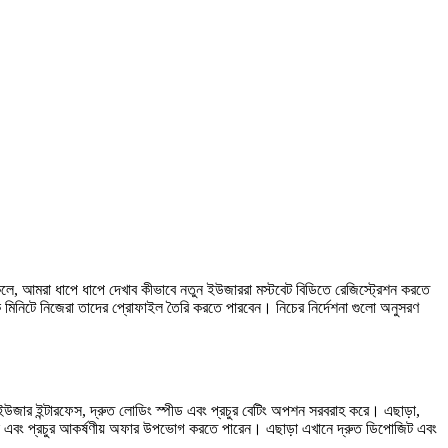
িকেলে, আমরা ধাপে ধাপে দেখাব কীভাবে নতুন ইউজাররা মস্টবেট বিডিতে রেজিস্ট্রেশন করতে
েক মিনিটে নিজেরা তাদের প্রোফাইল তৈরি করতে পারবেন। নিচের নির্দেশনা গুলো অনুসরণ
উজার ইন্টারফেস, দ্রুত লোডিং স্পীড এবং প্রচুর বেটিং অপশন সরবরাহ করে। এছাড়া,
গেমস এবং প্রচুর আকর্ষণীয় অফার উপভোগ করতে পারেন। এছাড়া এখানে দ্রুত ডিপোজিট এবং