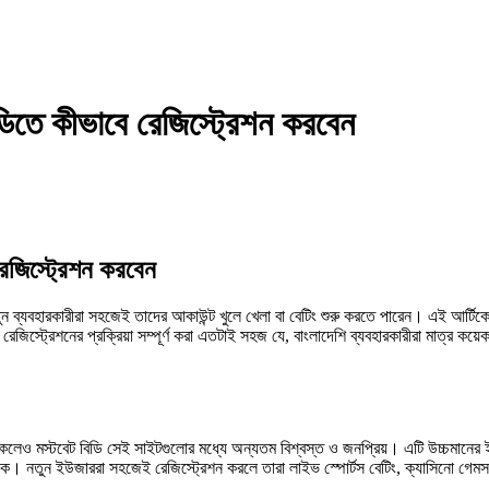
ডিতে কীভাবে রেজিস্ট্রেশন করবেন
েজিস্ট্রেশন করবেন
নতুন ব্যবহারকারীরা সহজেই তাদের আকাউন্ট খুলে খেলা বা বেটিং শুরু করতে পারেন। এই আর্ট
্ট্রেশনের প্রক্রিয়া সম্পূর্ণ করা এতটাই সহজ যে, বাংলাদেশি ব্যবহারকারীরা মাত্র কয়
লেও মস্টবেট বিডি সেই সাইটগুলোর মধ্যে অন্যতম বিশ্বস্ত ও জনপ্রিয়। এটি উচ্চমানের ই
ত থাকে। নতুন ইউজাররা সহজেই রেজিস্ট্রেশন করলে তারা লাইভ স্পোর্টস বেটিং, ক্যাসিনো 