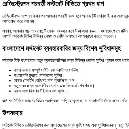
রেজিস্ট্রেশন পরবর্তী মস্টবেট বিডিতে প্রথম ধাপ
রেজিস্ট্রেশন সম্পন্ন করার পর আপনার পরবর্তী কাজ হবে অ্যাকাউন্ট ভেরিফাই করা এবং ফান
আপলোড করে করা হয়।
এরপর, আপনার পছন্দমত পে‌মেন্ট মেথড ব্যবহার করে টাকা জমা করুন। বাংলাদেশে মোবাইল ব
আপনি মস্টবেট বিডির বিভিন্ন গেমস ও বেটিং অপশনে অংশগ্রহণ করতে পারবেন।
বাংলাদেশে মস্টবেট ব্যবহারকরির জন্য বিশেষ সুবিধাসমূহ
মস্টবেট বিডি বাংলাদেশে নতুন ব্যবহারকারীদের জন্য বিভিন্ন ধরনের সুবিধা প্রদান করে থা
বাংলা ভাষায় সম্পূর্ণ সাইট এবং কাস্টমার সার্ভিস।
বাংলাদেশি মুদ্রায় লেনদেনের সুবিধা।
লাইভ স্পোর্টস বেটিংসহ নানা ক্যাসিনো গেম।
নতুনদের জন্য আকর্ষণীয় বোনাস এবং রিওয়ার্ড প্রোগ্রাম।
দ্রুত এবং নিরাপদ উইথড্রয়াল সুবিধা।
এই সব বৈশিষ্ট্য মস্টবেট বিডির জনপ্রিয়তা বাড়িয়ে তুলেছে, যা বাংলাদেশি ইউজারদের বে
উপসংহার
মস্টবেট বিডিতে রেজিস্ট্রেশন করা বাংলাদেশের জন্য খুবই সহজ এবং সুবিধাজনক। নতুন ই