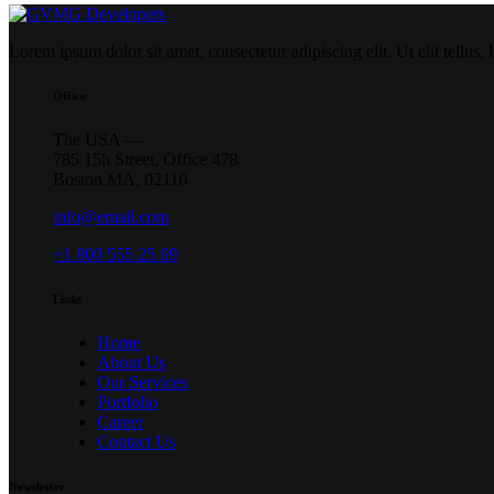
Lorem ipsum dolor sit amet, consectetur adipiscing elit. Ut elit tellus,
Office
The USA —
785 15h Street, Office 478
Boston MA, 02116
info@email.com
+1 800 555 25 69
Links
Home
About Us
Our Services
Portfolio
Career
Contact Us
Newsletter