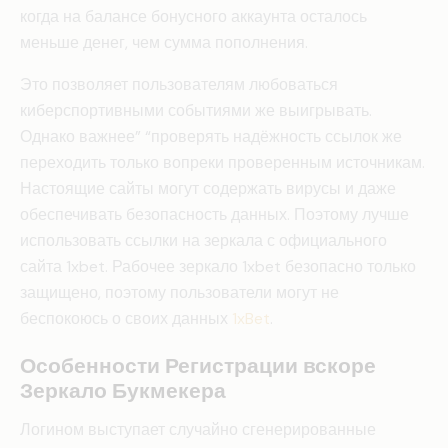
когда на балансе бонусного аккаунта осталось
меньше денег, чем сумма пополнения.
Это позволяет пользователям любоваться
киберспортивными событиями же выигрывать.
Однако важнее” “проверять надёжность ссылок же
переходить только вопреки проверенным источникам.
Настоящие сайты могут содержать вирусы и даже
обеспечивать безопасность данных. Поэтому лучше
использовать ссылки на зеркала с официального
сайта 1xbet. Рабочее зеркало 1xbet безопасно только
защищено, поэтому пользователи могут не
беспокоюсь о своих данных
1xBet
.
Особенности Регистрации вскоре
Зеркало Букмекера
Логином выступает случайно сгенерированные