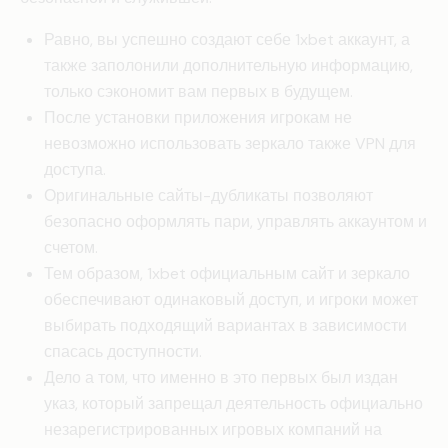
Равно, вы успешно создают себе 1xbet аккаунт, а
также заполонили дополнительную информацию,
только сэкономит вам первых в будущем.
После установки приложения игрокам не
невозможно использовать зеркало также VPN для
доступа.
Оригинальные сайты-дубликаты позволяют
безопасно оформлять пари, управлять аккаунтом и
счетом.
Тем образом, 1xbet официальным сайт и зеркало
обеспечивают одинаковый доступ, и игроки может
выбирать подходящий вариантах в зависимости
спасась доступности.
Дело а том, что именно в это первых был издан
указ, который запрещал деятельность официально
незарегистрированных игровых компаний на