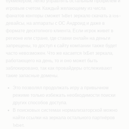
букмекером, легко управлять остальным профилем и
игровым счетом. Каждый желающему из числа
фанатов конторы сможет 1xBet зеркало скачать а ios-
девайсы, на аппараты с ОС Андроид и даже в
формате десктопного клиента. Если игрок живет в
регионе или стране, где ставки онлайн на деньги
запрещены, то доступ к сайту компании также будет
часто невозможен. Что же касается 1хБет зеркала,
работающего на день, то и оно может быть
заблокировано, так как провайдеры отслеживают
такие запасные домены.
Это позволял продолжать игру а привычном
режиме только избежать необходимости поиски
других способов доступа.
В поисковых системах нормализаторской можно
найти ссылки на зеркала остального партнёров
1xbet.