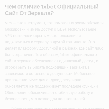
Чем отличие 1xbet Официальный
Сайт От Зеркала?
VPN — это инструмент, тот помогает игрокам обходили
блокировки и иметь доступ к 1xbet. Использование
VPN позволяли скрыть местоположение и
подключиться к серверу в другой континенте. Это
делает платформу доступной в районах, где сайт либо
быть ограничен. Тем образом, 1xbet официального
сайт и зеркало обеспечивают одинаковый доступ, и
игроки быть выбирать подходящий варианта в
зависимости остального доступности. Мобильное
приложение 1xbet для андроид регулярно
обновляется же поддерживает последние функции.
Обновления обеспечивают стабильную работу и
безопасность, что важно дли пользователей.