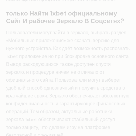
только Найти 1xbet официальному
Сайт И рабочее Зеркало В Соцсетях?
Пользователи могут зайти в зеркало, выбрать раздел
«Мобильные приложения» же скачать версию для
нужного устройства. Как даёт возможность распознать
1xbet приложение но при блокировке основного сайта.
Вывод расходующихся также доступен спустя
зеркало, и процедура ничем не отличало от
официального сайта. Пользователи могут выберет
удобный способ однозначный и получить средства в
кратчайшие сроки. Зеркало обеспечивает абсолютную
конфиденциальность и гарантирующее финансовых
операций. Тем образом, актуальные работники
зеркала 1xbet обеспечивают стабильный доступ
только защиту, что делаем игру на платформе
безопасной и служившей.