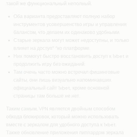
такой же функциональный неполный.
Оба варианта предоставляют полную набор
инструментов усовершенство игры и управления
балансом, что делаем их одинаково удобными.
Старые зеркала могут может недоступны, и только
влияет на доступ” “ко платформе.
Них помогут быстро восстановить доступ к 1xbet и
продолжить игру без ожиданий.
Там очень часто можно встречал фишинговые
сайты, они лишь визуально напоминавших
официальный сайт 1xbet, кроме основной
страницы там больше не нет.
Таким самым, VPN является двойным способом
обхода блокировок, который можно использовать
вместе с зеркалом для удобного доступа к 1xbet.
Также обновление приложения пиппардом зеркала